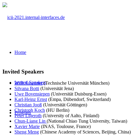
Home
Invited Speakers
Invited Speakers
Willi Auwärter
(Technische Universität München)
Silvana Botti
(Universität Jena)
Uwe Bovensiepen
(Universität Duisburg-Essen)
Karl-Heinz Ernst
(Empa, Dübendorf, Switzerland)
Christian Jooß
(Universität Göttingen)
Christoph Koch
(HU Berlin)
Program
Peter Liljeroth
(University of Aalto, Finland)
Chun-Liang Lin
(National Chiao Tung University, Taiwan)
Xavier Marie
(INAS, Toulouse, France)
Sheng Meng
(Chinese Academy of Sciences, Beijing, China)