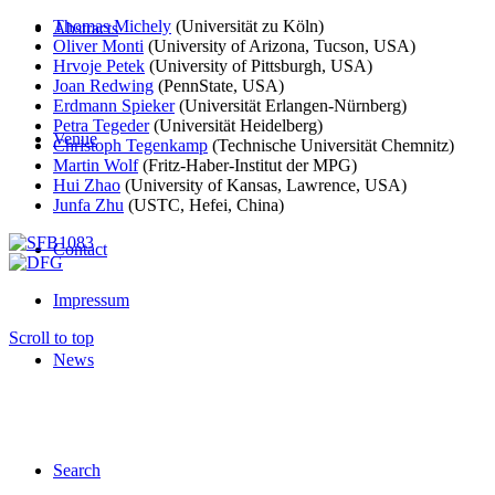
Thomas Michely
(Universität zu Köln)
Abstracts
Oliver Monti
(University of Arizona, Tucson, USA)
Hrvoje Petek
(University of Pittsburgh, USA)
Joan Redwing
(PennState, USA)
Erdmann Spieker
(Universität Erlangen-Nürnberg)
Petra Tegeder
(Universität Heidelberg)
Venue
Christoph Tegenkamp
(Technische Universität Chemnitz)
Martin Wolf
(Fritz-Haber-Institut der MPG)
Hui Zhao
(University of Kansas, Lawrence, USA)
Junfa Zhu
(USTC, Hefei, China)
Contact
Impressum
Scroll to top
News
Search